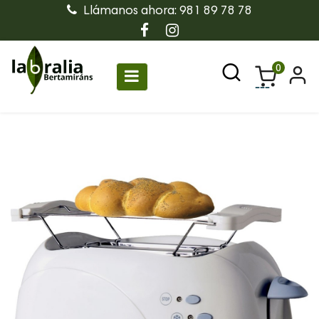
Llámanos ahora: 981 89 78 78
0
Navegación
☰
de
palanca