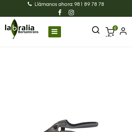
Llámanos ahora: 981 89 78 78
0
Navegación
☰
de
palanca