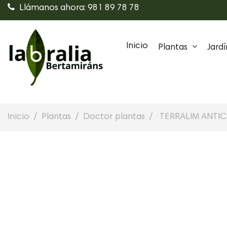
Llámanos ahora: 981 89 78 78
Inicio
Plantas
Jardí
Inicio
Plantas
Doctor plantas
TERRALIM ANTI