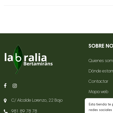
SOBRE N
Quienes som
Dónde esta
Contactar
Mapa web
C/ Alcalde Lorenzo, 22 Bajo
Cuenta clien
Esta tienda te
redes sociales 
981 89 78 78