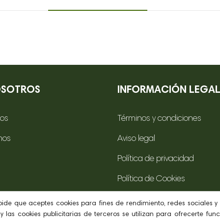
OSOTROS
INFORMACIÓN LEGA
os
Términos y condiciones
mos
Aviso legal
Política de privacidad
Política de Cookies
te
Declaración de accesibilida
 pide que aceptes cookies para fines de rendimiento, redes sociales y 
y las cookies publicitarias de terceros se utilizan para ofrecerte fun